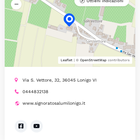
Ottieni indicazioni
Leaflet
| ©
OpenStreetMap
contributors
Via S. Vettore, 32, 36045 Lonigo VI
0444832138
www.signoratosalumilonigo.it