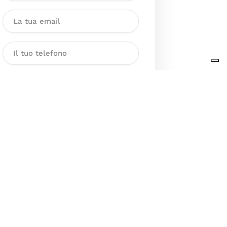
Dichiaro di aver preso visione
dell’Informativa sul trattamento
dei dati personali presente al
seguente
link
ai sensi degli artt. 13
e 14 del GDPR ed esprimo il mio
consenso esplicito, libero ed
informato al trattamento dei miei
dati personali.