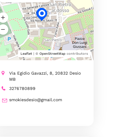
Leaflet
| ©
OpenStreetMap
contributors
Via Egidio Gavazzi, 8, 20832 Desio
MB
3276780899
smokiesdesio@gmail.com