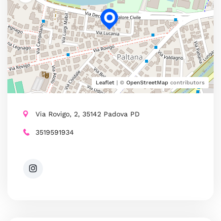
Leaflet
| ©
OpenStreetMap
contributors
Via Rovigo, 2, 35142 Padova PD
3519591934