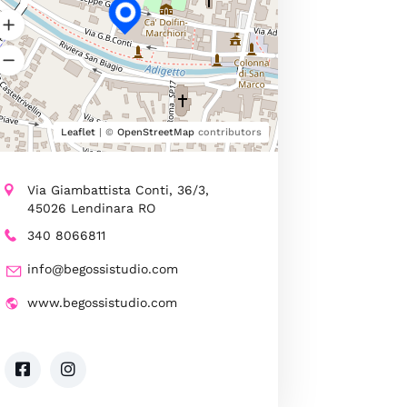
Leaflet
| ©
OpenStreetMap
contributors
Via Giambattista Conti, 36/3,
45026 Lendinara RO
340 8066811
info@begossistudio.com
www.begossistudio.com