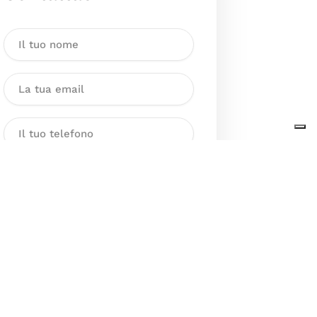
Dichiaro di aver preso visione
dell’Informativa sul trattamento
dei dati personali presente al
seguente
link
ai sensi degli artt. 13