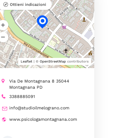
Ottieni indicazioni
Leaflet
| ©
OpenStreetMap
contributors
Via De Montagnana 8 35044
Montagnana PD
3388885091
info@studioilmelograno.com
www.psicologamontagnana.com