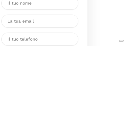
Dichiaro di aver preso visione
dell’Informativa sul trattamento
dei dati personali presente al
seguente
link
ai sensi degli artt. 13
e 14 del GDPR ed esprimo il mio
consenso esplicito, libero ed