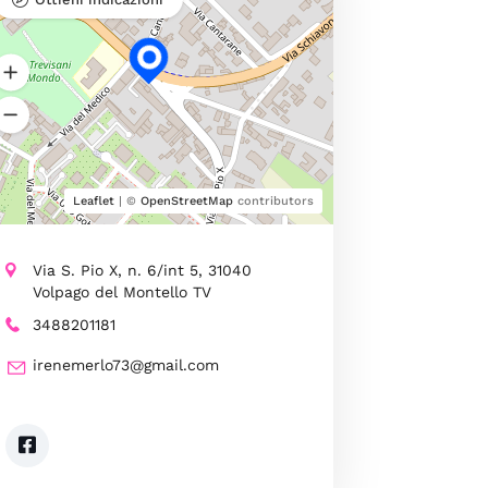
Leaflet
| ©
OpenStreetMap
contributors
Via S. Pio X, n. 6/int 5, 31040
Volpago del Montello TV
3488201181
irenemerlo73@gmail.com