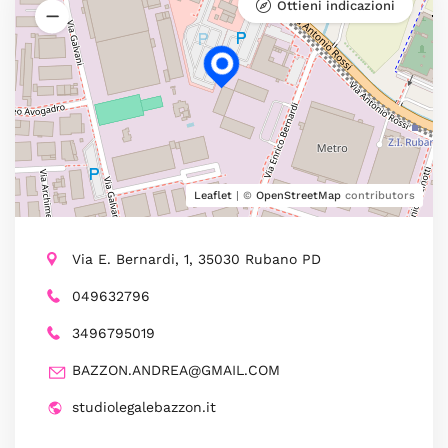
Ottieni indicazioni
Leaflet
| ©
OpenStreetMap
contributors
Via E. Bernardi, 1, 35030 Rubano PD
049632796
3496795019
BAZZON.ANDREA@GMAIL.COM
studiolegalebazzon.it