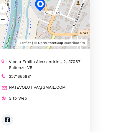
Leaflet
| ©
OpenStreetMap
contributors
Vicolo Emilio Alessandrini, 2, 37067
Salionze VR
3271655881
NATEVOLUTIVA@GMAIL.COM
Sito Web