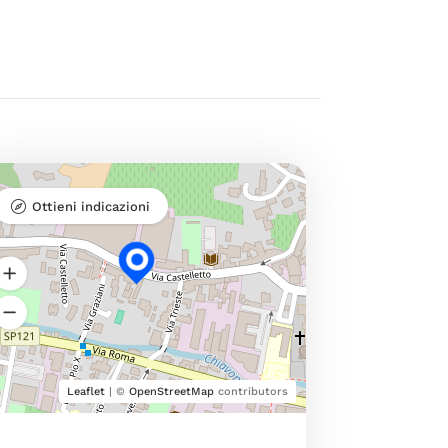
Ottieni indicazioni
Leaflet
| ©
OpenStreetMap
contributors