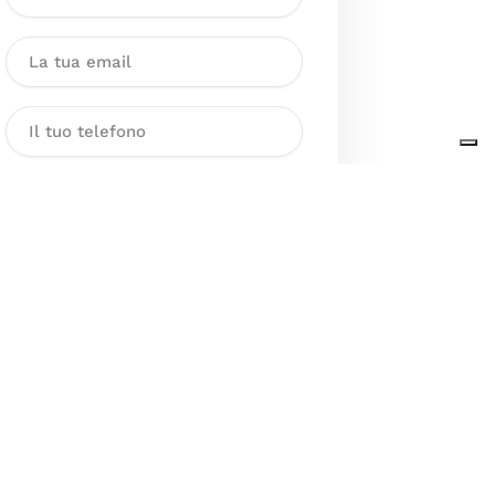
Dichiaro di aver preso visione
dell’Informativa sul trattamento
dei dati personali presente al
seguente
link
ai sensi degli artt. 13
e 14 del GDPR ed esprimo il mio
consenso esplicito, libero ed
informato al trattamento dei miei