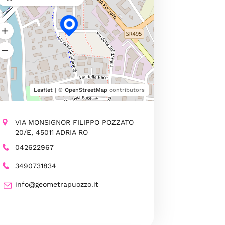
Leaflet
| ©
OpenStreetMap
contributors
VIA MONSIGNOR FILIPPO POZZATO
20/E, 45011 ADRIA RO
042622967
3490731834
info@geometrapuozzo.it