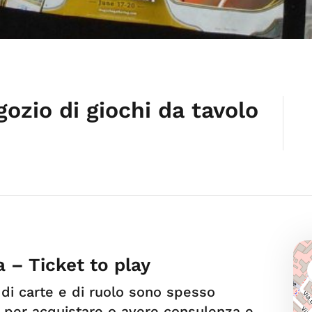
gozio di giochi da tavolo
a – Ticket to play
, di carte e di ruolo sono spesso
te per acquistare o avere consulenza e