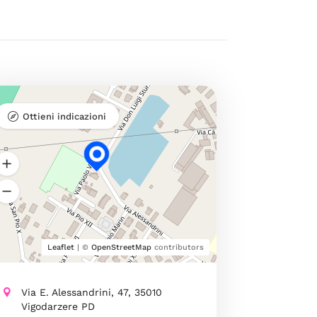
Ottieni indicazioni
Leaflet
| ©
OpenStreetMap
contributors
Via E. Alessandrini, 47, 35010
Vigodarzere PD