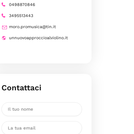
0498870846
3495513443
moro.promusica@tin.it
unnuovoapproccioalviolino.it
Contattaci