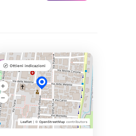
Ottieni indicazioni
Leaflet
| ©
OpenStreetMap
contributors