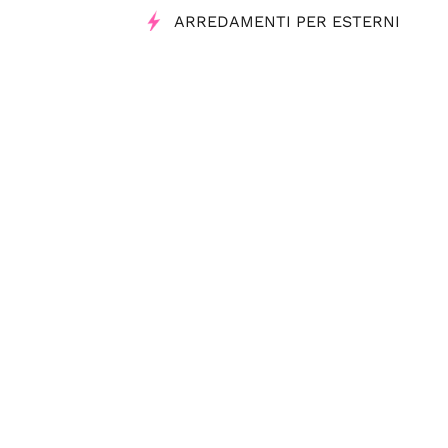
ARREDAMENTI PER ESTERNI
COMPLEMENTI D'ARREDO
PARAPETTI PER SCALE
Tag
Infissi e serramenti