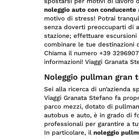
spostarsi per motivi di lavoro o 
noleggio auto con conducente 
motivo di stress! Potrai tranqui
senza doverti preoccuparti di ar
stazione; effettuare escursioni
combinare le tue destinazioni co
Chiama il numero +39 32969074
informazioni! Viaggi Granata St
Noleggio pullman gran 
Sei alla ricerca di un’azienda s
Viaggi Granata Stefano fa propri
parco mezzi, dotato di pullman
autobus e auto, è in grado di fo
professionali per garantire a tut
In particolare, il
noleggio pullm