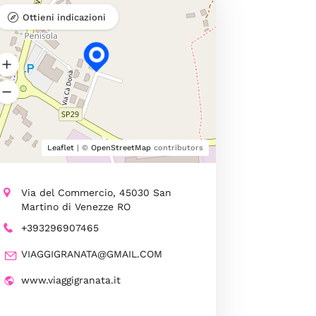
Ottieni indicazioni
Leaflet
| ©
OpenStreetMap
contributors
Via del Commercio, 45030 San
Martino di Venezze RO
+393296907465
VIAGGIGRANATA@GMAIL.COM
www.viaggigranata.it