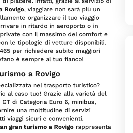
di piacere. Infatti, grazie al servizio di
a Rovigo
, viaggiare non sarà più un
llamente organizzare il tuo viaggio
rivare in ritardo in aeroporto o in
 private con il massimo del comfort e
n le tipologie di vetture disponibili.
65 per richiedere subito maggiori
efano è sempre al tuo fianco!
turismo a Rovigo
pecializzata nel trasporto turistico?
o al caso tuo! Grazie alla varietà del
 GT di Categoria Euro 6, minibus,
rnire una moltitudine di servizi
ti viaggi sicuri e convenienti.
an gran turismo a Rovigo
rappresenta