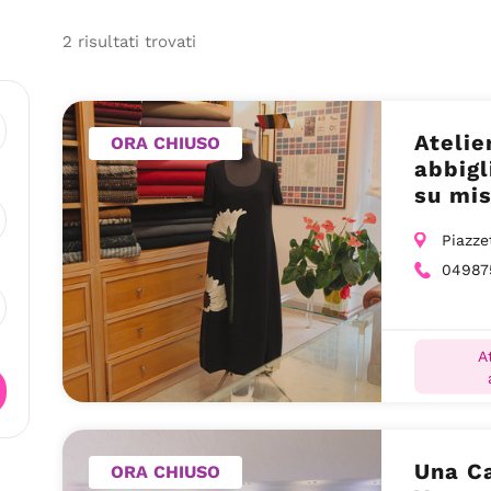
2
risultati
trovati
Atelie
ORA CHIUSO
abbigl
su mis
Padova
Piazze
04987
A
Una Ca
ORA CHIUSO