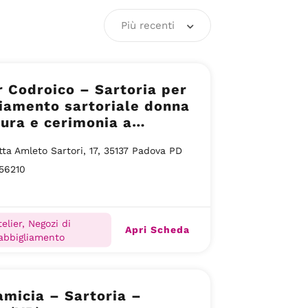
Più recenti
r Codroico – Sartoria per
iamento sartoriale donna
ura e cerimonia a
 centro storico
tta Amleto Sartori, 17, 35137 Padova PD
56210
telier, Negozi di
Apri Scheda
abbigliamento
micia – Sartoria –