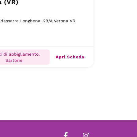
a (VR)
ldassarre Longhena, 29/A Verona VR
i di abbigliamento,
Apri Scheda
Sartorie