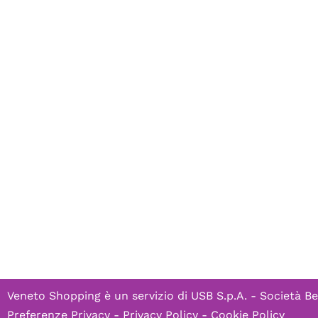
Veneto Shopping è un servizio di
USB S.p.A. - Società Be
Preferenze Privacy
-
Privacy Policy
-
Cookie Policy