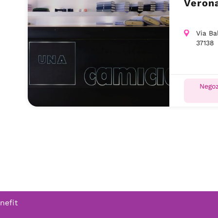
Veron
Via Ba
37138
Negoz
nefit