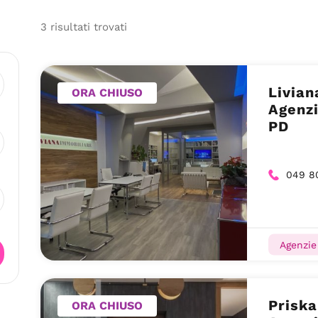
3
risultati
trovati
Livian
ORA CHIUSO
Agenz
PD
049 8
Agenzie
Priska
ORA CHIUSO