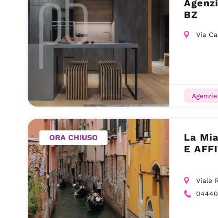
Agenzi
BZ
Via Ca
Agenzie
La Mi
ORA CHIUSO
E AFF
Viale 
04440