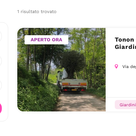
1
risultato
trovato
Tonon
APERTO ORA
Giardi
Via de
Giardini