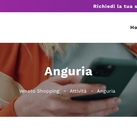
Richiedi la tua 
H
Anguria
Veneto Shopping
Attività
Anguria