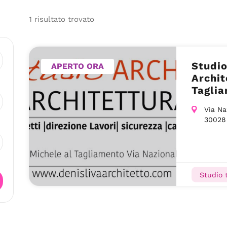
1
risultato
trovato
Studio
APERTO ORA
Archit
Tagli
Via Na
30028
Studio 