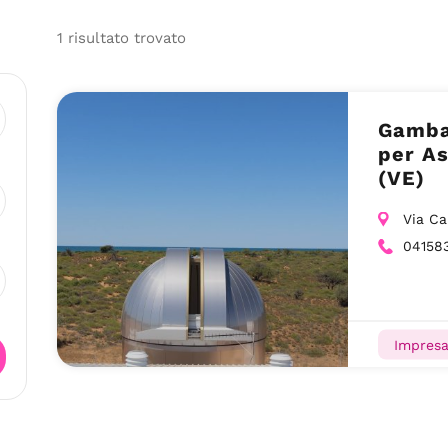
1
risultato
trovato
Gambat
per As
(VE)
Via Ca
04158
Impresa