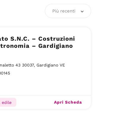
Più recenti
o S.N.C. – Costruzioni
tronomia – Gardigiano
naletto 43 30037, Gardigiano VE
30145
Apri Scheda
 edile