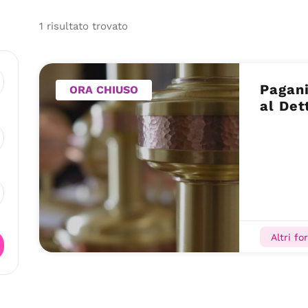
1
risultato
trovato
Pagani
ORA CHIUSO
al Det
Altri fo