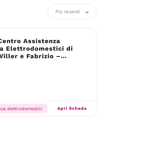
Più recenti
Centro Assistenza
a Elettrodomestici di
Willer e Fabrizio –
enza Tecnica – Novellara
Apri Scheda
nza elettrodomestici