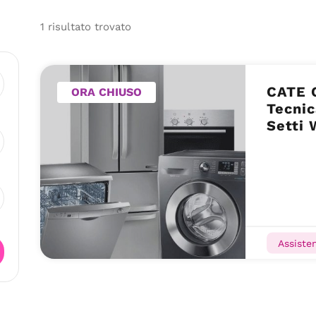
1
risultato
trovato
CATE 
ORA CHIUSO
Tecnic
Setti 
Assist
(RE)
Assiste