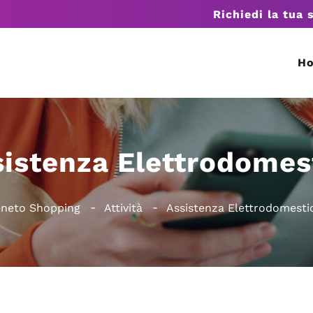
Richiedi la tua 
H
istenza Elettrodomes
eneto Shopping
Attività
Assistenza Elettrodomestic