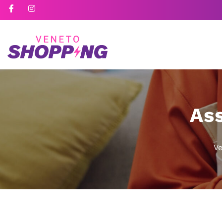
Ass
V