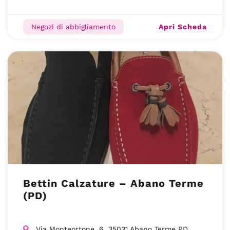
Apri Scheda
Negozi di abbigliamento
Bettin Calzature – Abano Terme
(PD)
Via Monteortone, 6, 35031 Abano Terme PD