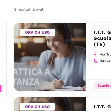
3
risultati
trovati
I.T.T.
ORA CHIUSO
Scuola
(TV)
Via Tr
04224
Scuole 
I.T.T.
ORA CHIUSO