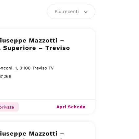
Più recenti
 Giuseppe Mazzotti –
 Superiore – Treviso
onconi, 1, 31100 Treviso TV
31266
Apri Scheda
private
 Giuseppe Mazzotti –