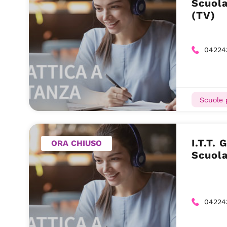
Scuola
(TV)
04224
Scuole 
I.T.T.
ORA CHIUSO
Scuola
04224