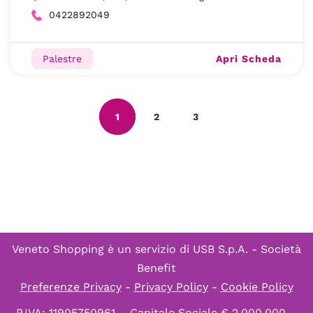
0422892049
Apri Scheda
Palestre
1
2
3
Veneto Shopping è un servizio di
USB S.p.A. - Società
Benefit
Preferenze Privacy
-
Privacy Policy
-
Cookie Policy
P.IVA: 11905750961 – Capitale Sociale € 2.000.000 –