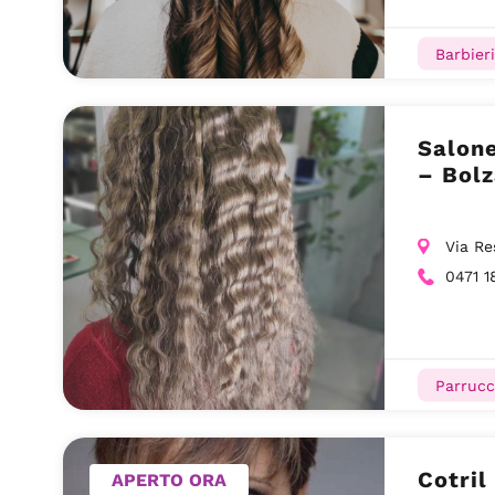
Barbieri
Salone
– Bolz
Via Re
0471 1
Parrucc
Cotril
APERTO ORA