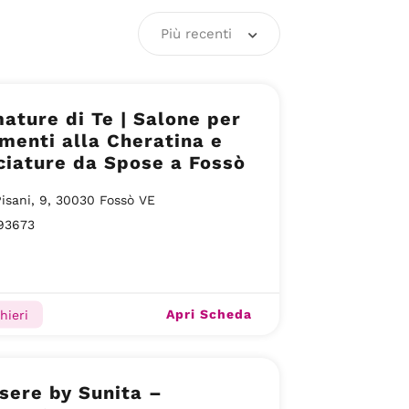
Più recenti
ature di Te | Salone per
menti alla Cheratina e
iature da Spose a Fossò
Pisani, 9, 30030 Fossò VE
93673
Apri Scheda
hieri
sere by Sunita –