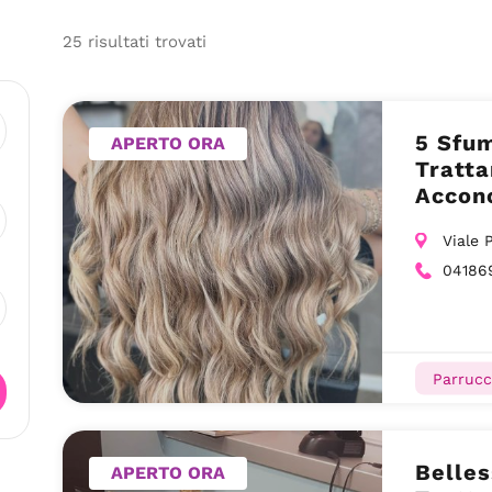
25
risultati
trovati
5 Sfum
APERTO ORA
Tratta
Acconc
Viale 
04186
Parrucc
Belles
APERTO ORA