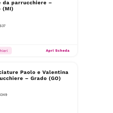
 da parrucchiere –
 (MI)
637
Apri Scheda
hieri
iature Paolo e Valentina
ucchiere – Grado (GO)
3349