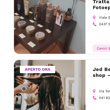
Tratt
Fotoep
Bellu
Viale 
0437 
Centri E
Jed B
APERTO ORA
shop –
Via To
041 82