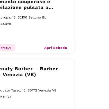
amento couperose e
ilazione pulsata a
no
Europa, 15, 32100 Belluno BL
944028
Apri Scheda
stetici
eauty Barber – Barber
 Venezia (VE)
rquato Tasso, 12, 30172 Venezia VE
2 6971