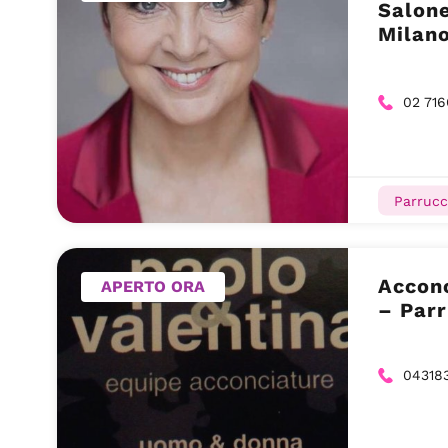
Salone
Milano
02 716
Parrucc
Acconc
APERTO ORA
– Parr
04318