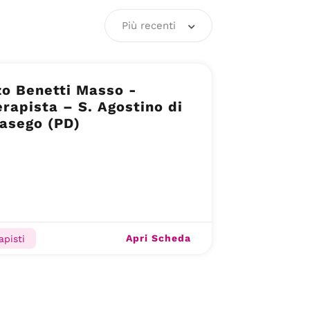
Più recenti
o Benetti Masso -
erapista – S. Agostino di
asego (PD)
Apri Scheda
apisti