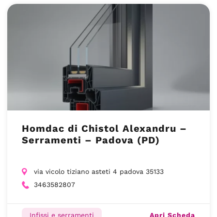
Homdac di Chistol Alexandru –
Serramenti – Padova (PD)
via vicolo tiziano asteti 4 padova 35133
3463582807
Apri Scheda
Infissi e serramenti