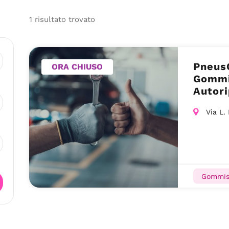
1
risultato
trovato
PneusQ
ORA CHIUSO
Gommis
Autori
Via L.
Gommis