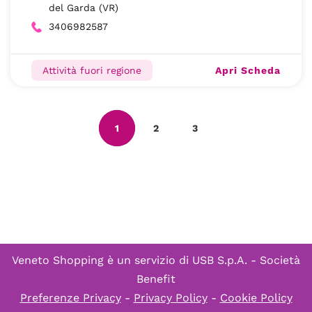
del Garda (VR)
3406982587
Apri Scheda
Attività fuori regione
1
2
3
Veneto Shopping è un servizio di
USB S.p.A. - Società
Benefit
Preferenze Privacy
-
Privacy Policy
-
Cookie Policy