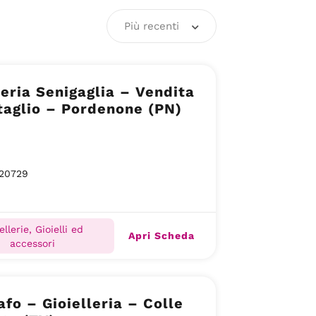
Più recenti
leria Senigaglia – Vendita
taglio – Pordenone (PN)
20729
ellerie, Gioielli ed
Apri Scheda
accessori
afo – Gioielleria – Colle