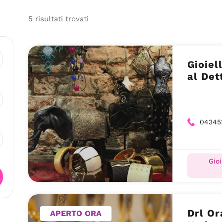
5
risultati
trovati
Gioiel
al Det
04345
Gioi
Drl Or
APERTO ORA