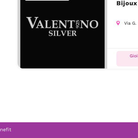
Bijoux
Via G.
Gioi
nefit