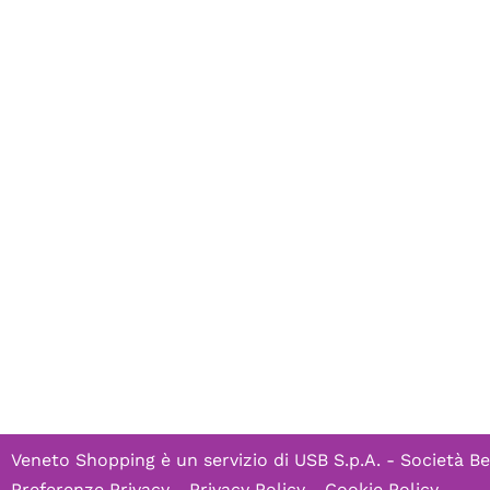
Veneto Shopping è un servizio di
USB S.p.A. - Società Be
Preferenze Privacy
-
Privacy Policy
-
Cookie Policy