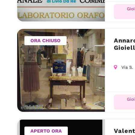
Gioi
Annaro
ORA CHIUSO
Gioiel
Via S.
Gioi
Valent
APERTO ORA