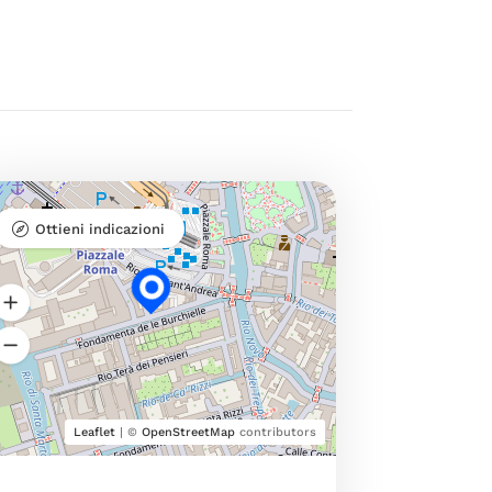
Ottieni indicazioni
Leaflet
| ©
OpenStreetMap
contributors