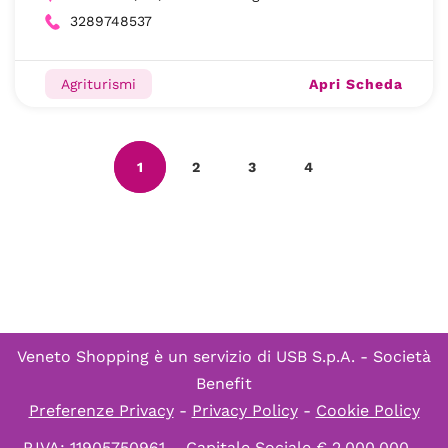
3289748537
Apri Scheda
Agriturismi
1
2
3
4
Veneto Shopping è un servizio di
USB S.p.A. - Società
Benefit
Preferenze Privacy
-
Privacy Policy
-
Cookie Policy
P.IVA: 11905750961 – Capitale Sociale € 2.000.000 –