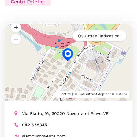
Centri Estetici
Ottieni indicazioni
Leaflet
| ©
OpenStreetMap
contributors
Via Rialto, 16, 30020 Noventa di Piave VE
0421658345
glamournoventa.com