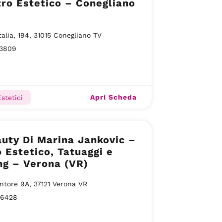
ro Estetico – Conegliano
Italia, 194, 31015 Conegliano TV
3809
Apri Scheda
stetici
uty Di Marina Jankovic –
 Estetico, Tatuaggi e
ng – Verona (VR)
ntore 9A, 37121 Verona VR
16428