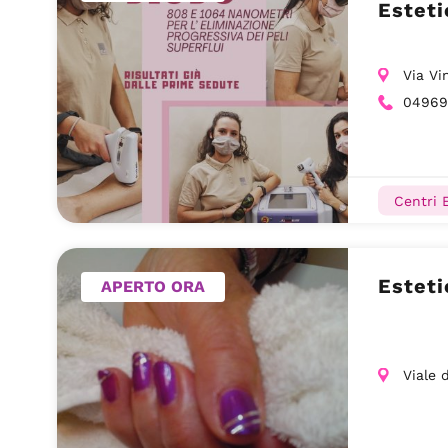
Esteti
Via Vi
04969
Centri E
Esteti
APERTO ORA
Viale d