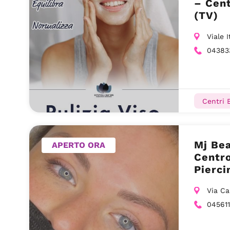
– Cent
(TV)
Viale 
04383
Centri E
Mj Bea
APERTO ORA
Centro
Pierci
Via Ca
04561