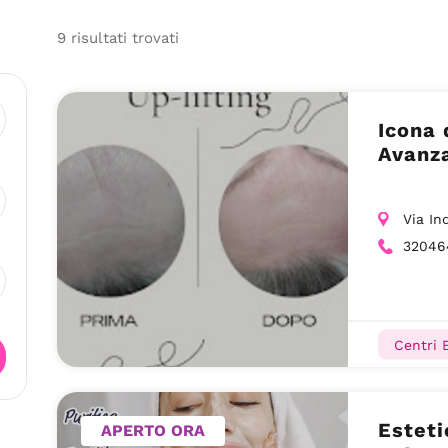
9
risultati
trovati
Icona 
Avanza
Via In
32046
Centri E
Estet
APERTO ORA