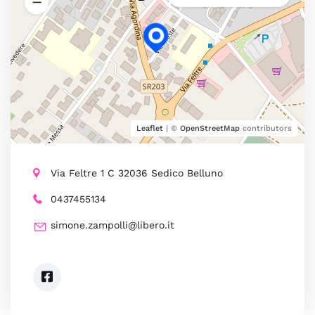
Leaflet
| ©
OpenStreetMap
contributors
Via Feltre 1 C 32036 Sedico Belluno
0437455134
simone.zampolli@libero.it