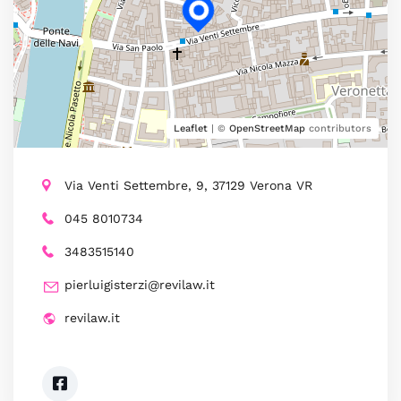
Leaflet
| ©
OpenStreetMap
contributors
Via Venti Settembre, 9, 37129 Verona VR
045 8010734
3483515140
pierluigisterzi@revilaw.it
revilaw.it