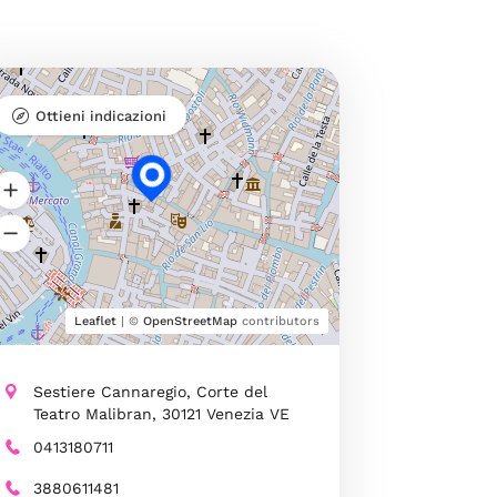
Ottieni indicazioni
Leaflet
| ©
OpenStreetMap
contributors
Sestiere Cannaregio, Corte del
Teatro Malibran, 30121 Venezia VE
0413180711
3880611481