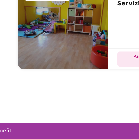
Serviz
As
nefit