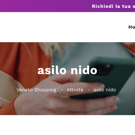
Richiedi la tua 
H
asilo nido
Veneto Shopping
Attività
asilo nido