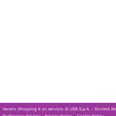
Veneto Shopping è un servizio di
USB S.p.A. - Società Be
Preferenze Privacy
-
Privacy Policy
-
Cookie Policy