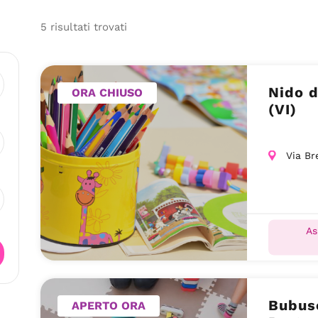
5
risultati
trovati
Nido d
ORA CHIUSO
(VI)
Via Br
As
Bubuse
APERTO ORA