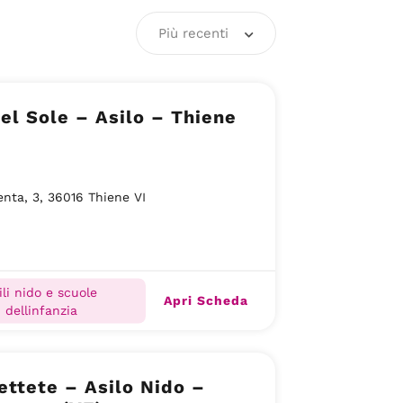
Più recenti
el Sole – Asilo – Thiene
enta, 3, 36016 Thiene VI
ili nido e scuole
Apri Scheda
dellinfanzia
ttete – Asilo Nido –