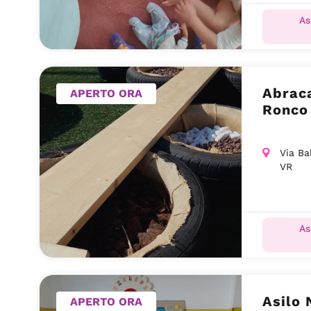
As
Abraca
APERTO ORA
Ronco 
Via Ba
VR
As
Asilo 
APERTO ORA