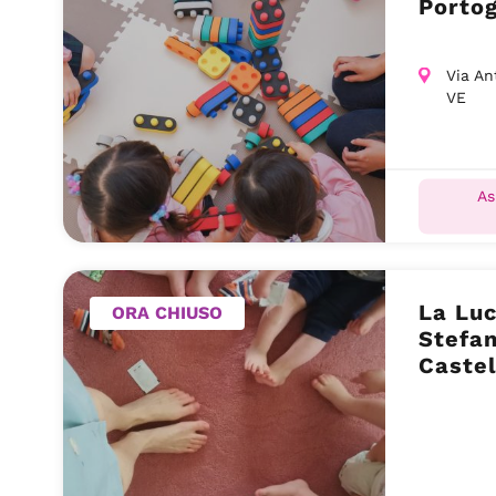
Portog
Via An
VE
As
La Luc
ORA CHIUSO
Stefan
Castel