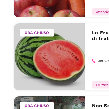
Aziende
La Fru
ORA CHIUSO
di fru
38023
Fruttiv
Non So
ORA CHIUSO