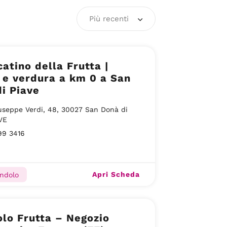
Più recenti
catino della Frutta |
 e verdura a km 0 a San
i Piave
useppe Verdi, 48, 30027 San Donà di
VE
99 3416
Apri Scheda
endolo
lo Frutta – Negozio