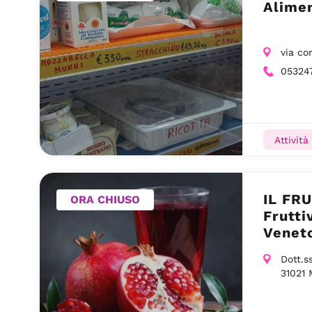
Alimen
via co
05324
Attività
IL FR
ORA CHIUSO
Frutti
Venet
Dott.s
31021 