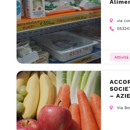
Alimen
via co
05324
Attività
ACCOR
SOCIE
– AZI
VERO
Via Bo