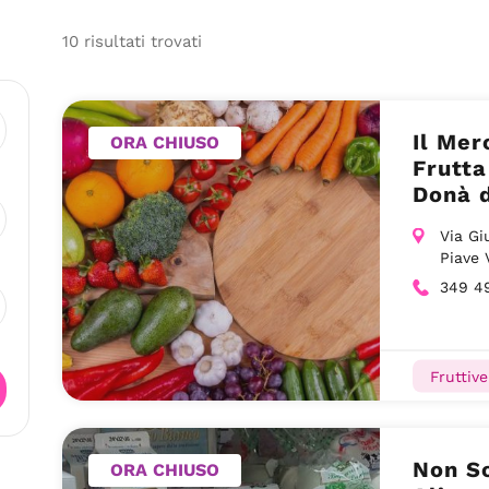
10
risultati
trovati
Il Mer
ORA CHIUSO
Frutta
Donà d
Via Gi
Piave 
349 4
Fruttiv
Non So
ORA CHIUSO