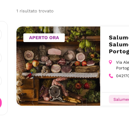
1
risultato
trovato
Salume
APERTO ORA
Salume
Portog
Via Al
Portog
04217
Salumer