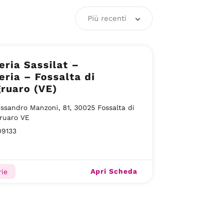
Più recenti
ria Sassilat –
ria – Fossalta di
ruaro (VE)
essandro Manzoni, 81, 30025 Fossalta di
ruaro VE
09133
Apri Scheda
ie