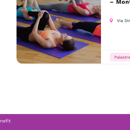
– Mon
Via Di
Palestr
nefit