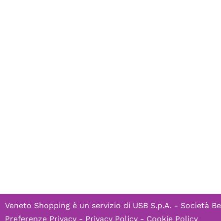
Veneto Shopping è un servizio di
USB S.p.A. - Società Be
Preferenze Privacy
-
Privacy Policy
-
Cookie Policy