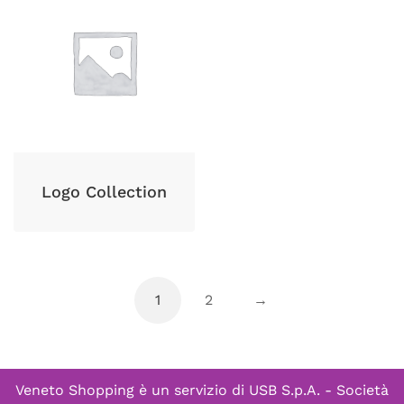
Logo Collection
1
2
→
Veneto Shopping è un servizio di
USB S.p.A. - Società