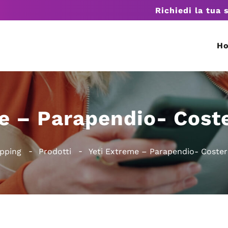
Richiedi la tua 
H
me – Parapendio- Cost
pping
Prodotti
Yeti Extreme – Parapendio- Coste