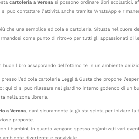
esta
cartoleria a Verona
si possono ordinare libri scolastici, af
si può contattare l’attività anche tramite WhatsApp e rimane
ù che una semplice edicola e cartoleria. Situata nel cuore della
ermandosi come punto di ritrovo per tutti gli appassionati di le
 un buon libro assaporando dell’ottimo tè in un ambiente delizi
 presso l’edicola cartoleria Leggi & Gusta che propone l’espe
o; qui ci si può rilassare nel giardino interno godendo di un b
ta nella zona libreria.
rio a Verona
, darà sicuramente la giusta spinta per iniziare la 
iziose proposte.
on i bambini, in quanto vengono spesso organizzati vari eventi 
un ambiente divertente e conviviale.