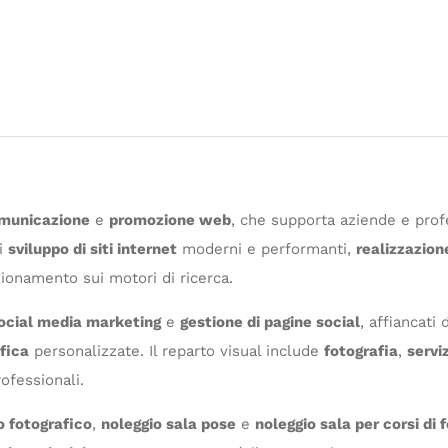
municazione
e
promozione web
, che supporta aziende e profe
di
sviluppo di siti internet
moderni e performanti,
realizzazion
izionamento sui motori di ricerca.
ocial media marketing
e
gestione di pagine social
, affiancati 
fica
personalizzate. Il reparto visual include
fotografia
,
serviz
ofessionali.
o fotografico
,
noleggio sala pose
e
noleggio sala per corsi di