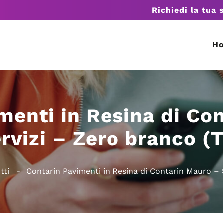
Richiedi la tua 
H
menti in Resina di Co
rvizi – Zero branco (
tti
Contarin Pavimenti in Resina di Contarin Mauro – 