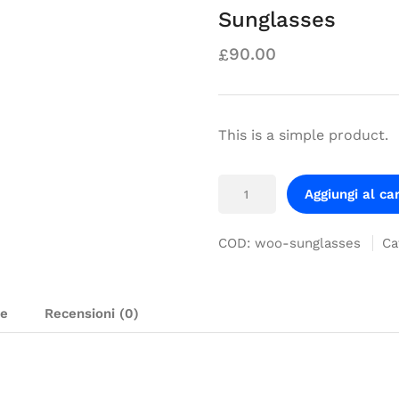
Sunglasses
90.00
£
This is a simple product.
Aggiungi al car
COD:
woo-sunglasses
Ca
ve
Recensioni (0)